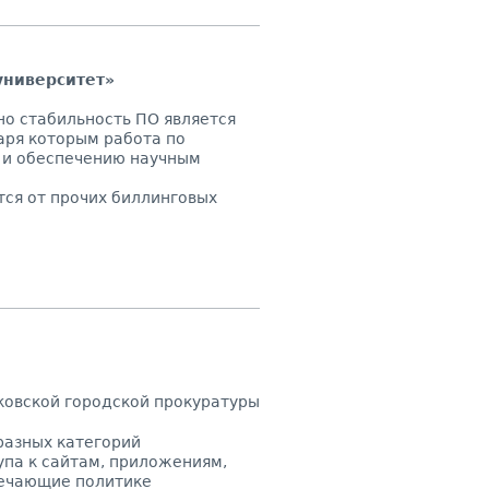
университет»
но стабильность ПО является
аря которым работа по
 и обеспечению научным
.
тся от прочих биллинговых
ковской городской прокуратуры
разных категорий
упа к сайтам, приложениям,
вечающие политике