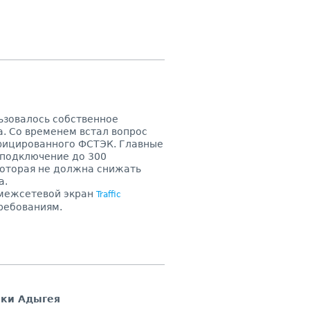
ьзовалось собственное
. Со временем встал вопрос
фицированного ФСТЭК. Главные
 подключение до 300
которая не должна снижать
а.
межсетевой экран
Traffic
ребованиям.
ики Адыгея