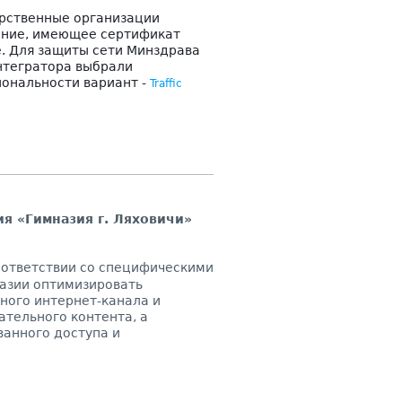
арственные организации
ение, имеющее сертификат
. Для защиты сети Минздрава
нтегратора выбрали
ональности вариант -
Traffic
я «Гимназия г. Ляховичи»
соответствии со специфическими
азии оптимизировать
ного интернет-канала и
ательного контента, а
ванного доступа и