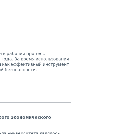
ен в рабочий процесс
года. За время использования
бя как эффективный инструмент
й безопасности.
кого экономического
ла университета являлось