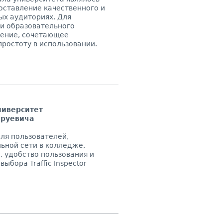
оставление качественного и
ых аудиториях. Для
и образовательного
шение, сочетающее
ростоту в использовании.
ниверситет
Бруевича
ля пользователей,
ьной сети в колледже,
, удобство пользования и
ыбора Traffic Inspector