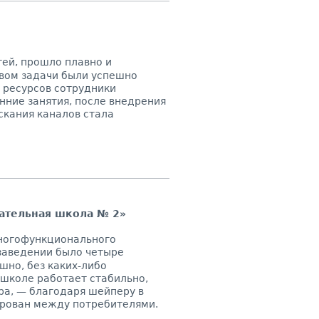
ей, прошло плавно и
вом задачи были успешно
 ресурсов сотрудники
нние занятия, после внедрения
скания каналов стала
ательная школа № 2»
ногофункционального
заведении было
четыре
шно, без каких-либо
 школе работает стабильно,
ра, — благодаря шейперу в
сирован между потребителями.