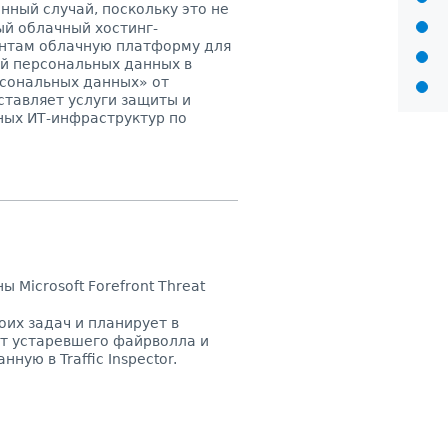
нный случай, поскольку это не
й облачный хостинг-
ентам облачную платформу для
й персональных данных в
рсональных данных» от
ставляет услуги защиты и
ных ИТ-инфраструктур по
»
ы Microsoft Forefront Threat
их задач и планирует в
т устаревшего файрволла и
ную в Traffic Inspector.